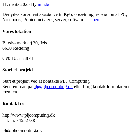
11. marts 2025
By
nimda
Der ydes konsulent assistance til Køb, opsætning, reparation af PC,
Notebook, Printer, netværk, server, software …
mere
Vores lokation
Barsbølmarkvej 20, Jels
6630 Rødding
Cvr. 16 31 88 41
Start et projekt
Start et projekt ved at kontakte PLJ Computing.
Send en mail på
plj@pljcomputing.dk
eller brug kontaktformularen i
menuen.
Kontakt os
http://www.pljcomputing.dk
Tlf. nr. 74552738
plj@pljcomputing.dk