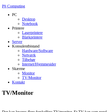
Plj Computing
PC
Desktop
Notebook
Printere
Laserprintere
Blækprintere
Server
Konsulentbistand
Hardware/Software
Netværk
Tilbehør
Internet/Hjemmesider
Skærme
Monitor
TV/Monitor
Kontakt
TV/Monitor
Der kan leveres flere forskellige TV/monitor. Et TV kan som regel