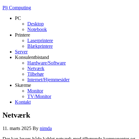
Plj Computing
PC
Desktop
Notebook
Printere
Laserprintere
Blækprintere
Server
Konsulentbistand
Hardware/Software
Netværk
Tilbehør
Internet/Hjemmesider
Skærme
Monitor
TV/Monitor
Kontakt
Netværk
11. marts 2025
By
nimda
Der kan levers både kablet netværk med tilhørende komponenter og